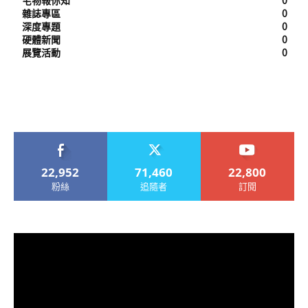
宅物報你知
0
雜誌專區
0
深度專題
0
硬體新聞
0
展覽活動
0
22,952
71,460
22,800
粉絲
追隨者
訂閱